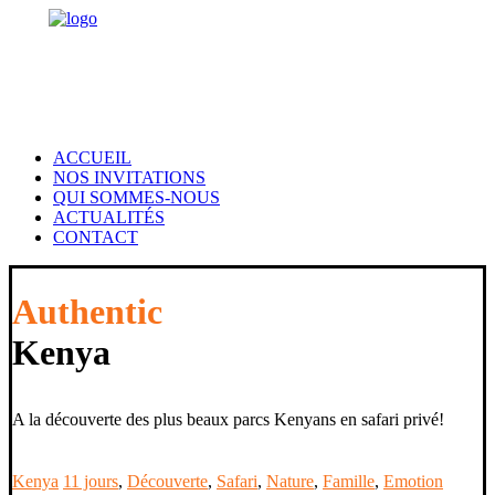
ACCUEIL
NOS INVITATIONS
QUI SOMMES-NOUS
ACTUALITÉS
CONTACT
Authentic
Kenya
A la découverte des plus beaux parcs Kenyans en safari privé!
Kenya
11 jours
,
Découverte
,
Safari
,
Nature
,
Famille
,
Emotion