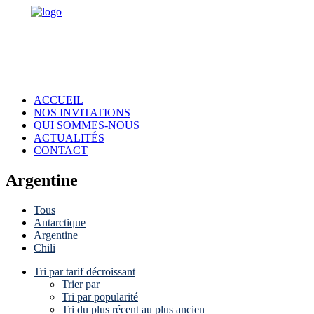
ACCUEIL
NOS INVITATIONS
QUI SOMMES-NOUS
ACTUALITÉS
CONTACT
Argentine
Tous
Antarctique
Argentine
Chili
Tri par tarif décroissant
Trier par
Tri par popularité
Tri du plus récent au plus ancien